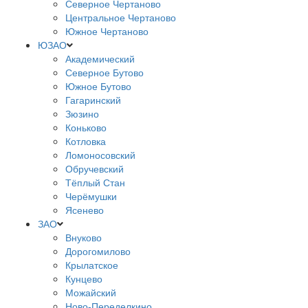
Северное Чертаново
Центральное Чертаново
Южное Чертаново
ЮЗАО
Академический
Северное Бутово
Южное Бутово
Гагаринский
Зюзино
Коньково
Котловка
Ломоносовский
Обручевский
Тёплый Стан
Черёмушки
Ясенево
ЗАО
Внуково
Дорогомилово
Крылатское
Кунцево
Можайский
Ново-Переделкино