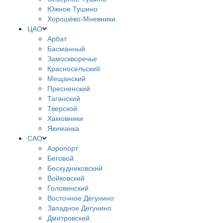
Южное Тушино
Хорошёво-Мневники
ЦАО
Арбат
Басманный
Замоскворечье
Красносельский
Мещанский
Пресненский
Таганский
Тверской
Хамовники
Якиманка
САО
Аэропорт
Беговой
Бескудниковский
Войковский
Головинский
Восточное Дегунино
Западное Дегунино
Дмитровский