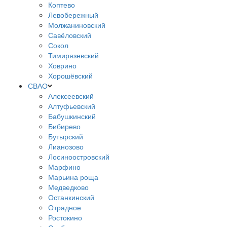
Коптево
Левобережный
Молжаниновский
Савёловский
Сокол
Тимирязевский
Ховрино
Хорошёвский
СВАО
Алексеевский
Алтуфьевский
Бабушкинский
Бибирево
Бутырский
Лианозово
Лосиноостровский
Марфино
Марьина роща
Медведково
Останкинский
Отрадное
Ростокино