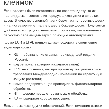
клеймом
Если паллеты были изготовлены по евростандарту, то их
настил должен состоять из чередующихся узких и широких
досок. В качестве основной части берут три поперечные доски
и на них закрепляют паллет, шесть боковых досок. Получается
удобная конструкция с четырьмя сторонами, что позволяет с
легкостью перемещать тару с помощью автопогрузчика.
Кроме EUR и EPAL поддон должен содержать следующие
виды маркировки:
RU — обозначение страны, производящей изделия
(Россия);
код региона, в котором находится завод;
IPPC — это значит, что при производстве учитывались
требования Международной конвенции по карантину и
защите растений;
номер предприятия, где проводилась фитосанитарная
обработка;
HT — дерево прошло термическую обработку;
KD — материал хорошо просушен.
Есть и несколько других обозначений. Если компания вывозит