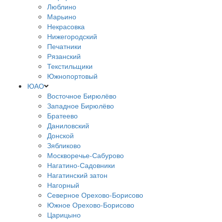
Люблино
Марьино
Некрасовка
Нижегородский
Печатники
Рязанский
Текстильщики
Южнопортовый
ЮАО
Восточное Бирюлёво
Западное Бирюлёво
Братеево
Даниловский
Донской
Зябликово
Москворечье-Сабурово
Нагатино-Садовники
Нагатинский затон
Нагорный
Северное Орехово-Борисово
Южное Орехово-Борисово
Царицыно