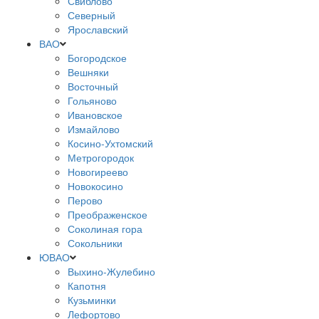
Свиблово
Северный
Ярославский
ВАО
Богородское
Вешняки
Восточный
Гольяново
Ивановское
Измайлово
Косино-Ухтомский
Метрогородок
Новогиреево
Новокосино
Перово
Преображенское
Соколиная гора
Сокольники
ЮВАО
Выхино-Жулебино
Капотня
Кузьминки
Лефортово