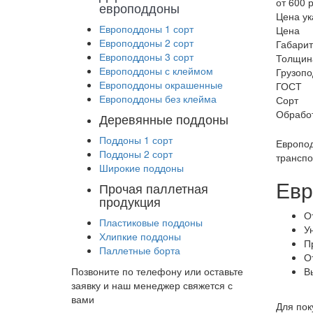
от 600 р
европоддоны
Цена ук
Европоддоны 1 сорт
Цена
Европоддоны 2 сорт
Габари
Европоддоны 3 сорт
Толщин
Европоддоны с клеймом
Грузоп
Европоддоны окрашенные
ГОСТ
Европоддоны без клейма
Сорт
Обрабо
Деревянные поддоны
Поддоны 1 сорт
Европод
Поддоны 2 сорт
транспо
Широкие поддоны
Евр
Прочая паллетная
продукция
О
Пластиковые поддоны
У
Хлипкие поддоны
П
Паллетные борта
О
Позвоните по телефону или оставьте
В
заявку и наш менеджер свяжется с
вами
Для пок