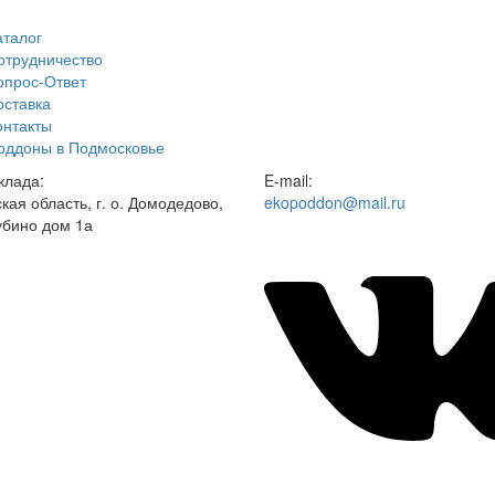
аталог
отрудничество
опрос-Ответ
оставка
онтакты
оддоны в Подмосковье
клада:
E-mail:
кая область, г. о. Домодедово,
ekopoddon@mail.ru
бино дом 1а