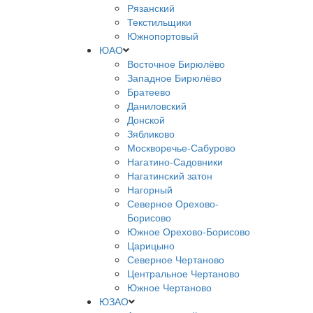
Рязанский
Текстильщики
Южнопортовый
ЮАО
Восточное Бирюлёво
Западное Бирюлёво
Братеево
Даниловский
Донской
Зябликово
Москворечье-Сабурово
Нагатино-Садовники
Нагатинский затон
Нагорный
Северное Орехово-
Борисово
Южное Орехово-Борисово
Царицыно
Северное Чертаново
Центральное Чертаново
Южное Чертаново
ЮЗАО