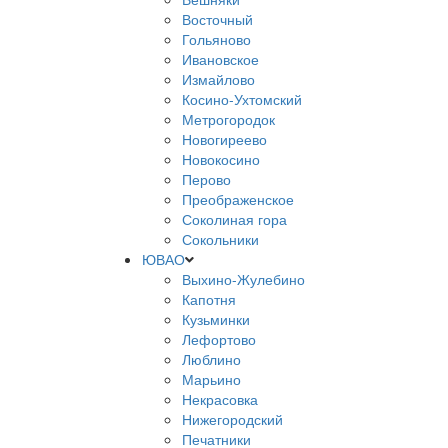
Восточный
Гольяново
Ивановское
Измайлово
Косино-Ухтомский
Метрогородок
Новогиреево
Новокосино
Перово
Преображенское
Соколиная гора
Сокольники
ЮВАО
Выхино-Жулебино
Капотня
Кузьминки
Лефортово
Люблино
Марьино
Некрасовка
Нижегородский
Печатники