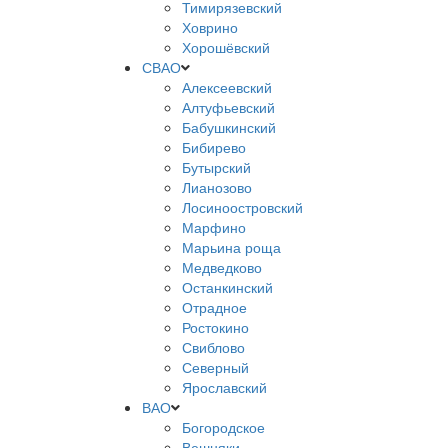
Тимирязевский
Ховрино
Хорошёвский
СВАО
Алексеевский
Алтуфьевский
Бабушкинский
Бибирево
Бутырский
Лианозово
Лосиноостровский
Марфино
Марьина роща
Медведково
Останкинский
Отрадное
Ростокино
Свиблово
Северный
Ярославский
ВАО
Богородское
Вешняки