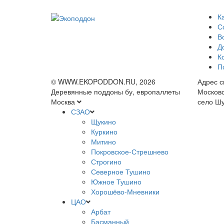
К
С
В
Д
К
П
© WWW.EKOPODDON.RU, 2026
Адрес с
Деревянные поддоны бу, европаллеты
Московс
Москва
село Шу
СЗАО
Щукино
Куркино
Митино
Покровское-Стрешнево
Строгино
Северное Тушино
Южное Тушино
Хорошёво-Мневники
ЦАО
Арбат
Басманный