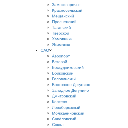
Замоскворечье
Красносельский
Мещанский
Пресненский
Таганский
Тверской
Хамовники
Якиманка
САО
Аэропорт
Беговой
Бескудниковский
Войковский
Головинский
Восточное Дегунино
Западное Дегунино
Дмитровский
Коптево
Левобережный
Молжаниновский
Савёловский
Сокол