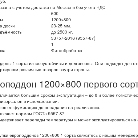
уб.
азана с учетом доставки по Москве и без учета НДС
600
ты
1200×800
а доски
23-25 мм.
одъёмность
до 2500 кг.
33757-2016 (9557-87)
1
тка
Фитообработка
доны 1 сорта износоустойчивы и долговечны. Они подходят для отп
ртировки различных товаров внутри страны.
оподдон 1200×800 первого сор
тличается большим сроком эксплуатации – до 8 и более логистичес
ниверсален в использовании.
рошел фумигацию до попадания на реализацию.
твечает нормам ГОСТа 9557-87.
ыдерживает перепады температуры и может эксплуатироваться на 
упки европоддонов 1200×800 1 сорта свяжитесь с нашим менедже